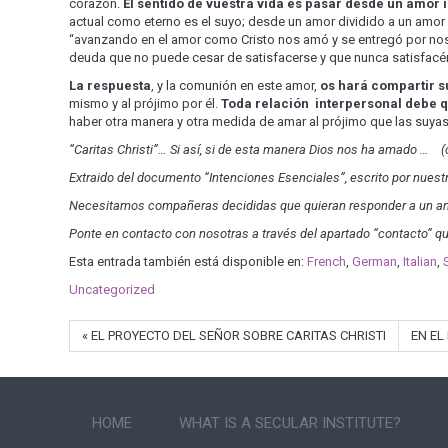
corazón.
El sentido de vuestra vida es pasar desde un amor i
actual como eterno es el suyo; desde un amor dividido a un amor
“avanzando en el amor co­mo Cristo nos amó y se entregó por noso
deuda que no puede cesar de satisfacerse y que nunca satisfac
La respuesta
, y la comunión en este amor,
os hará compartir s
mismo y al prójimo por él.
Toda rela­ción interpersonal debe 
haber otra manera y otra medida de amar al prójimo que las suy
“Caritas Christi”… Si as
í, si de esta mane­ra Dios nos ha amado … (c
Extraido del documento “Intenciones Esenciales”, escrito por nuestro 
Necesitamos compañeras decididas que quieran responder a un 
Ponte en contacto con nosotras a través del apartado “contacto” 
Esta entrada también está disponible en:
French
German
Italian
Uncategorized
« EL PROYECTO DEL SEÑOR SOBRE CARITAS CHRISTI
EN EL
HOME
WHAT IS A SECULAR INSTITUTE?