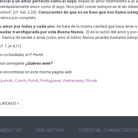
nicial a un amor per­fecto como el suyo
; desde un amor intermitente a un
 verdaderamente único como el suyo. Nos pidió crecer siempre en él sin dete
tros” (cf. Gal. 2,20).
Conscientes de que es un bien que nos llama siem
éremos por completo.
u amor por todos y cada uno
. Se trata de la misma caridad que hace amar a 
quedar transfigurada por esta Buena Nueva
. El es la razón del amor y por
as: hemos de tender a amar como amó el Señor. Nunca amaréis bastante siempr
f. 1 Jn 4,11)
co-fundador, el P. Perrin.
amor semejante
¿Quieres venir?
que encontrarás en esta misma página web
Spanish
Czech
Polish
Portuguese
Vietnamese
Slovak
 LAICADO »
ABOUT US
OUR HISTORY
ESSENTIAL CHARACTERIST