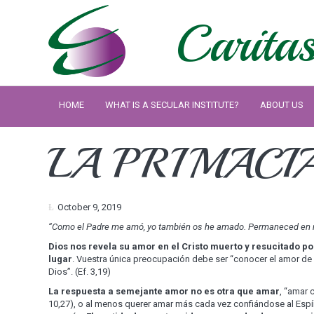
Caritas
HOME
WHAT IS A SECULAR INSTITUTE?
ABOUT US
LA PRIMACI
October 9, 2019
“Como el Padre me am
ó, yo también os he amado. Permaneced en 
Dios nos revela su amor en el Cristo muerto y resucitado po
lugar
. Vuestra única preocupación debe ser “conocer el amor de C
Dios”. (Ef. 3,19)
La respuesta a semejante amor no es otra que amar
, “amar 
10,27), o al menos querer amar más cada vez confiándose al Espírit