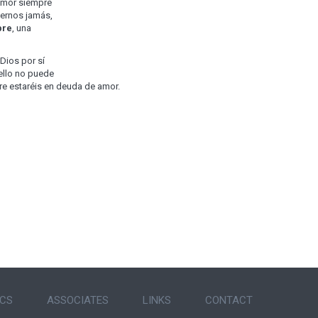
 amor siempre
nernos jamás,
pre
, una
Dios por sí
 ello no puede
e estaréis en deuda de amor.
ICS
ASSOCIATES
LINKS
CONTACT