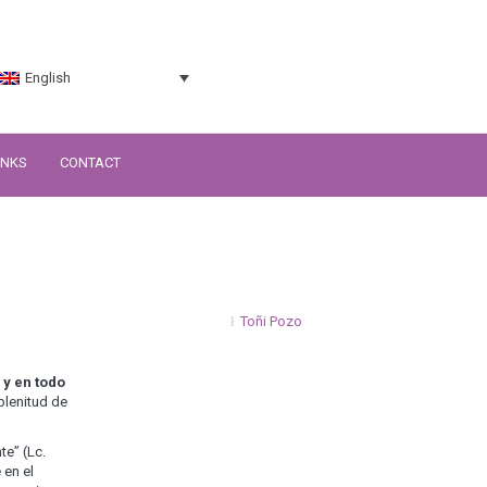
English
INKS
CONTACT
Toñi Pozo
 y en todo
plenitud de
te” (Lc.
 en el