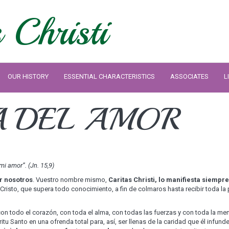
 Christi
OUR HISTORY
ESSENTIAL CHARACTERISTICS
ASSOCIATES
L
A DEL AMOR
mi amor”.
(Jn. 15,9)
r nosotros
. Vuestro nombre mismo,
Caritas Christi, lo manifiesta siempre
risto, que supera todo conocimiento, a fin de colmaros hasta recibir toda la 
con todo el corazón, con toda el alma, con todas las fuerzas y con toda la men
u Santo en una ofrenda total para, así, ser llenas de la caridad que él infunde